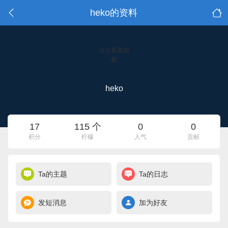
heko的资料
点击重新加
载
heko
17
115 个
0
0
积分
柠檬
人气
贡献
Ta的主题
Ta的日志
发短消息
加为好友