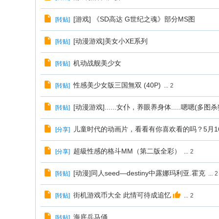
[游戏] 《SD高达 G世纪之魂》部分MS图
[
转贴
]
[动漫游戏]美女小XE系列
[
转贴
]
机动战舰美少女
[
转贴
]
性感美少女版三国無双 (40P)
[
转贴
]
...
2
[动漫游戏]......女仆，养眼养身体.....嗯嗯(多图杀
[
转贴
]
儿童时代的动画片，看看有你喜欢看的吗？5月1
[
分享
]
超級性感的格斗MM（第二版全彩）
[
分享
]
...
2
[动漫]同人seed—destiny中露娜玛利亚.霍克
[
转贴
]
...
2
街机游戏币大全 此情可待成追忆
[
转贴
]
...
2
海底兵马俑
[
转贴
]