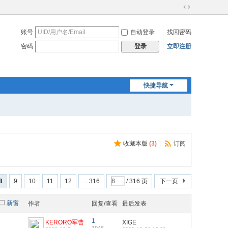
切
换
账号
自动登录
找回密码
到
宽
密码
立即注册
登录
版
快捷导航
收藏本版
(
3
)
|
订阅
8
9
10
11
12
... 316
/ 316 页
下一页
新窗
作者
回复/查看
最后发表
1
KERORO军曹
XIGE