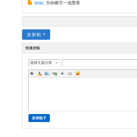
为你碾尽一池墨香.
[
转贴
]
发新帖
快速发帖
选择主题分类
发表帖子