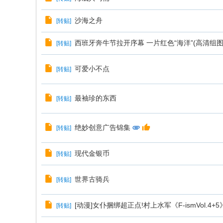
沙海之舟
[
转贴
]
西班牙奔牛节拉开序幕 一片红色“海洋”(高清组图
[
转贴
]
可爱小不点
[
转贴
]
最袖珍的东西
[
转贴
]
绝妙创意广告锦集
[
转贴
]
现代金银币
[
转贴
]
世界古骑兵
[
转贴
]
[动漫]女仆捆绑超正点!村上水军《F-ismVol.4+5
[
转贴
]