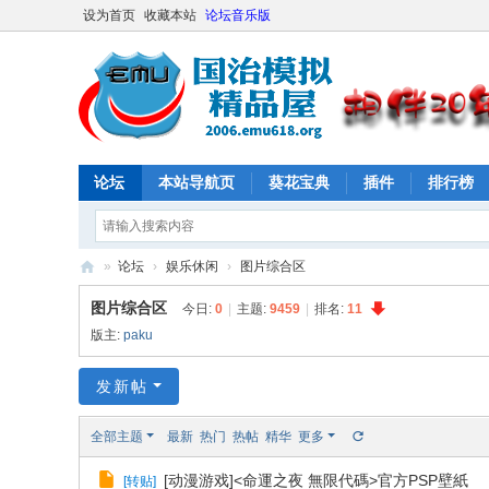
设为首页
收藏本站
论坛音乐版
论坛
本站导航页
葵花宝典
插件
排行榜
»
论坛
›
娱乐休闲
›
图片综合区
E
图片综合区
今日:
0
|
主题:
9459
|
排名:
11
M
版主:
paku
U
发新帖
61
8
全部主题
最新
热门
热帖
精华
更多
社
[动漫游戏]<命運之夜 無限代碼>官方PSP壁紙
[
转贴
]
区