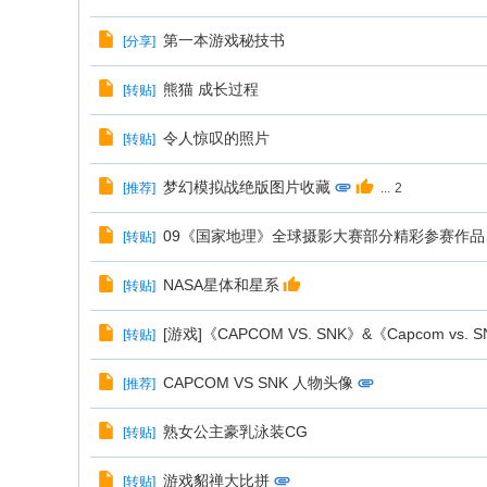
第一本游戏秘技书
[
分享
]
熊猫 成长过程
[
转贴
]
令人惊叹的照片
[
转贴
]
梦幻模拟战绝版图片收藏
[
推荐
]
...
2
09《国家地理》全球摄影大赛部分精彩参赛作品 
[
转贴
]
NASA星体和星系
[
转贴
]
[游戏]《CAPCOM VS. SNK》&《Capcom vs.
[
转贴
]
CAPCOM VS SNK 人物头像
[
推荐
]
熟女公主豪乳泳装CG
[
转贴
]
游戏貂禅大比拼
[
转贴
]