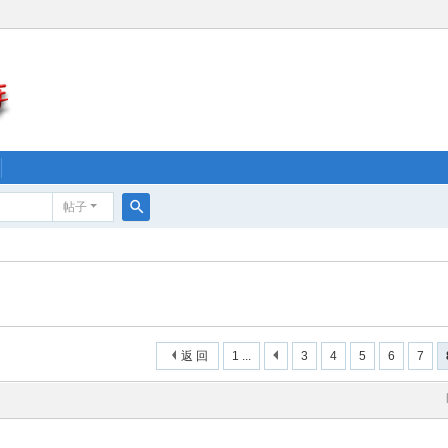
帖子
搜
索
返 回
1 ...
3
4
5
6
7