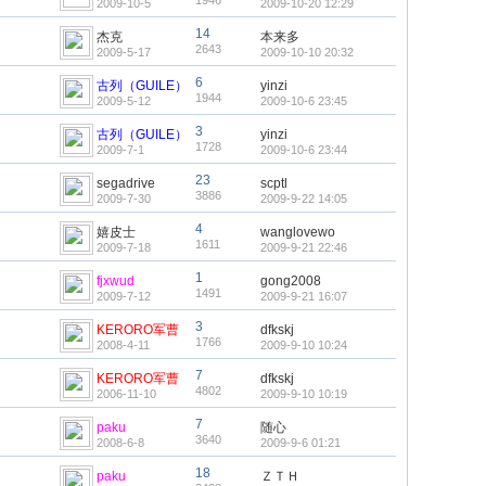
1946
2009-10-5
2009-10-20 12:29
14
杰克
本来多
2643
2009-5-17
2009-10-10 20:32
6
古列（GUILE）
yinzi
1944
2009-5-12
2009-10-6 23:45
3
古列（GUILE）
yinzi
1728
2009-7-1
2009-10-6 23:44
23
segadrive
scptl
3886
2009-7-30
2009-9-22 14:05
4
嬉皮士
wanglovewo
1611
2009-7-18
2009-9-21 22:46
1
fjxwud
gong2008
1491
2009-7-12
2009-9-21 16:07
3
KERORO军曹
dfkskj
1766
2008-4-11
2009-9-10 10:24
7
KERORO军曹
dfkskj
4802
2006-11-10
2009-9-10 10:19
7
paku
随心
3640
2008-6-8
2009-9-6 01:21
18
paku
ＺＴＨ