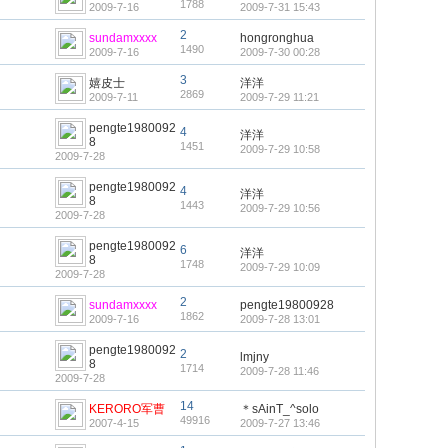
1788
2009-7-16
2009-7-31 15:43
2
sundamxxxx
hongronghua
1490
2009-7-16
2009-7-30 00:28
3
嬉皮士
洋洋
2869
2009-7-11
2009-7-29 11:21
pengte1980092
4
洋洋
8
1451
2009-7-29 10:58
2009-7-28
pengte1980092
4
洋洋
8
1443
2009-7-29 10:56
2009-7-28
pengte1980092
6
洋洋
8
1748
2009-7-29 10:09
2009-7-28
2
sundamxxxx
pengte19800928
1862
2009-7-16
2009-7-28 13:01
pengte1980092
2
lmjny
8
1714
2009-7-28 11:46
2009-7-28
14
KERORO军曹
＊sAinT_^solo
49916
2007-4-15
2009-7-27 13:46