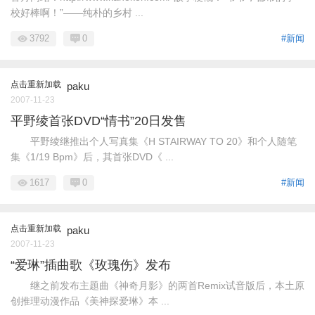
校好棒啊！”——纯朴的乡村 ...
3792
0
#新闻
点击重新加载
paku
2007-11-23
平野绫首张DVD“情书”20日发售
平野绫继推出个人写真集《H STAIRWAY TO 20》和个人随笔
集《1/19 Bpm》后，其首张DVD《 ...
1617
0
#新闻
点击重新加载
paku
2007-11-23
“爱琳”插曲歌《玫瑰伤》发布
继之前发布主题曲《神奇月影》的两首Remix试音版后，本土原
创推理动漫作品《美神探爱琳》本 ...