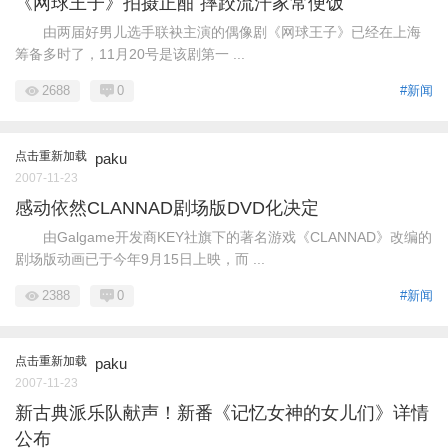
《网球王子》拍摄正酣 摔跤流汗家常便饭
由两届好男儿选手联袂主演的偶像剧《网球王子》已经在上海
筹备多时了，11月20号是该剧第一 ...
2688
0
#新闻
点击重新加载
paku
2007-11-23
感动依然CLANNAD剧场版DVD化决定
由Galgame开发商KEY社旗下的著名游戏《CLANNAD》改编的
剧场版动画已于今年9月15日上映，而 ...
2388
0
#新闻
点击重新加载
paku
2007-11-23
新古典派乐队献声！新番《记忆女神的女儿们》详情
公布