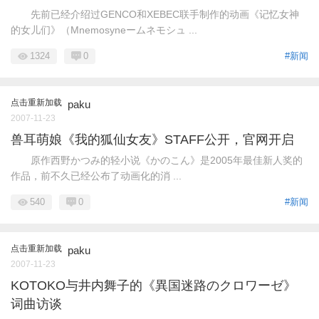
先前已经介绍过GENCO和XEBEC联手制作的动画《记忆女神
的女儿们》（Mnemosyneームネモシュ ...
1324
0
#新闻
点击重新加载
paku
2007-11-23
兽耳萌娘《我的狐仙女友》STAFF公开，官网开启
原作西野かつみ的轻小说《かのこん》是2005年最佳新人奖的
作品，前不久已经公布了动画化的消 ...
540
0
#新闻
点击重新加载
paku
2007-11-23
KOTOKO与井内舞子的《異国迷路のクロワーゼ》
词曲访谈