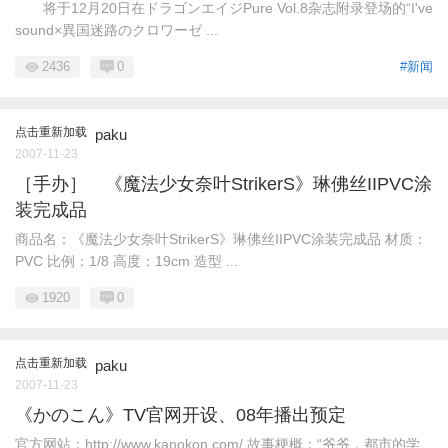
将于12月20日在ドラゴンエイジPure Vol.8杂志附录登场的“I've
sound×異国迷路のクロワーゼ ...
2436
0
#新闻
点击重新加载
paku
2007-11-23
［手办］ 《魔法少女奈叶StrikerS》琳佛丝IIPVC涂
装完成品
商品名：《魔法少女奈叶StrikerS》琳佛丝IIPVC涂装完成品 材质：
PVC 比例：1/8 高度：19cm 造型 ...
1920
0
点击重新加载
paku
2007-11-23
《かのこん》TV官网开设、08年播出预定
官方网站：http://www.kanokon.com/ 故事梗概：“爷爷，都市的学