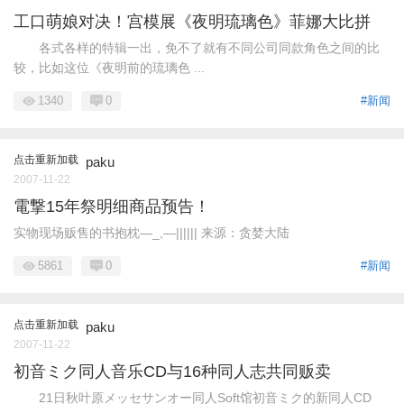
工口萌娘对决！宫模展《夜明琉璃色》菲娜大比拼
各式各样的特辑一出，免不了就有不同公司同款角色之间的比
较，比如这位《夜明前的琉璃色 ...
1340
0
#新闻
点击重新加载
paku
2007-11-22
電撃15年祭明细商品预告！
实物现场贩售的书抱枕—_,—|||||| 来源：贪婪大陆
5861
0
#新闻
点击重新加载
paku
2007-11-22
初音ミク同人音乐CD与16种同人志共同贩卖
21日秋叶原メッセサンオー同人Soft馆初音ミク的新同人CD