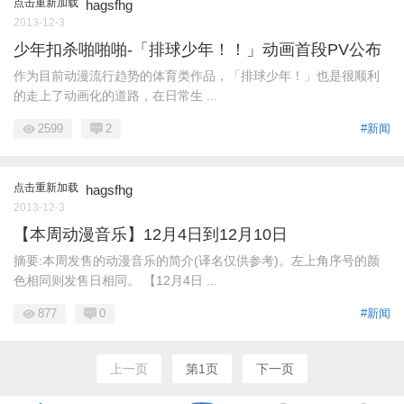
点击重新加载
hagsfhg
2013-12-3
少年扣杀啪啪啪-「排球少年！！」动画首段PV公布
作为目前动漫流行趋势的体育类作品，「排球少年！」也是很顺利
的走上了动画化的道路，在日常生 ...
2599
2
#新闻
点击重新加载
hagsfhg
2013-12-3
【本周动漫音乐】12月4日到12月10日
摘要:本周发售的动漫音乐的简介(译名仅供参考)。左上角序号的颜
色相同则发售日相同。 【12月4日 ...
877
0
#新闻
上一页
第1页
下一页