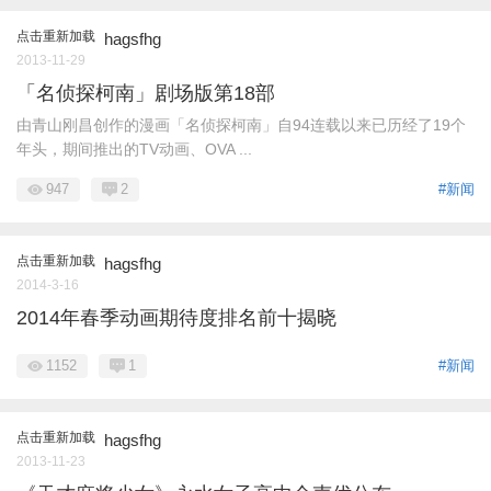
点击重新加载
hagsfhg
2013-11-29
「名侦探柯南」剧场版第18部
由青山刚昌创作的漫画「名侦探柯南」自94连载以来已历经了19个
年头，期间推出的TV动画、OVA ...
947
2
#新闻
点击重新加载
hagsfhg
2014-3-16
2014年春季动画期待度排名前十揭晓
1152
1
#新闻
点击重新加载
hagsfhg
2013-11-23