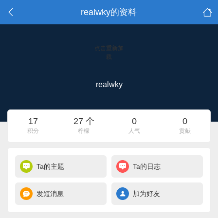
realwky的资料
点击重新加
载
realwky
17
27 个
0
0
积分
柠檬
人气
贡献
Ta的主题
Ta的日志
发短消息
加为好友