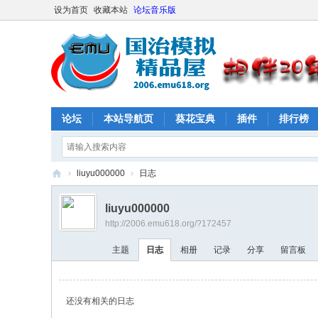
设为首页
收藏本站
论坛音乐版
论坛
本站导航页
葵花宝典
插件
排行榜
›
liuyu000000
›
日志
E
liuyu000000
M
http://2006.emu618.org/?172457
U
主题
日志
相册
记录
分享
留言板
61
8
社
还没有相关的日志
区