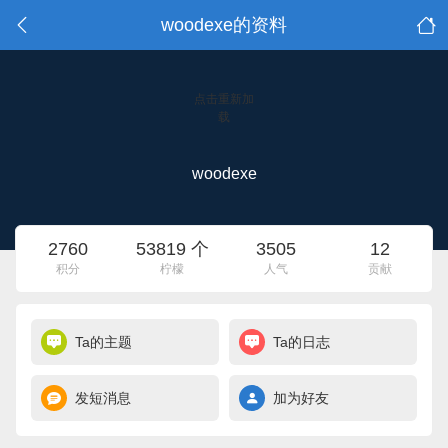
woodexe的资料
点击重新加
载
woodexe
2760
53819 个
3505
12
积分
柠檬
人气
贡献
Ta的主题
Ta的日志
发短消息
加为好友