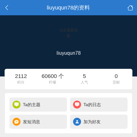
liuyuqun78的资料
点击重新加
载
liuyuqun78
2112
60600 个
5
0
积分
柠檬
人气
贡献
Ta的主题
Ta的日志
发短消息
加为好友