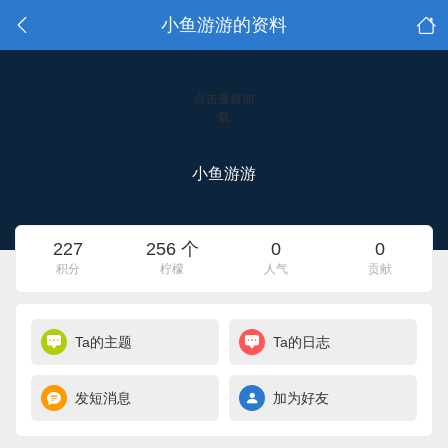
小鱼游游的资料
点击重新加
载
小鱼游游
227
256 个
0
0
积分
柠檬
人气
贡献
Ta的主题
Ta的日志
发短消息
加为好友