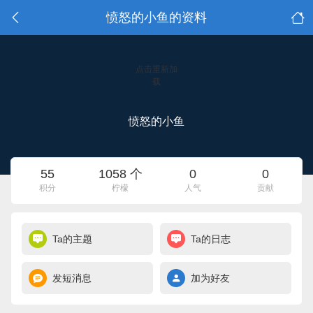
愤怒的小鱼的资料
点击重新加
载
愤怒的小鱼
55
1058 个
0
0
积分
柠檬
人气
贡献
Ta的主题
Ta的日志
发短消息
加为好友