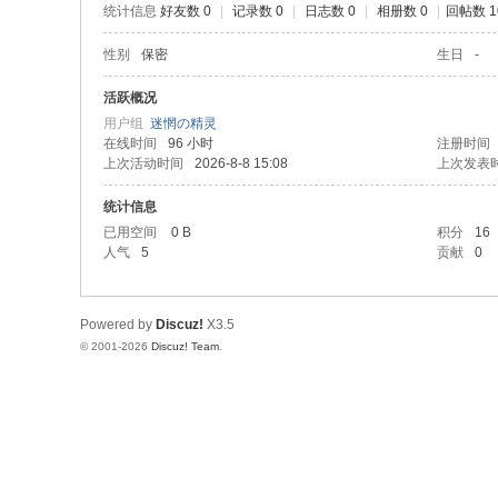
统计信息
好友数 0
|
记录数 0
|
日志数 0
|
相册数 0
|
回帖数 1
性别
保密
生日
-
活跃概况
用户组
迷惘の精灵
在线时间
96 小时
注册时间
上次活动时间
2026-8-8 15:08
上次发表
统计信息
已用空间
0 B
积分
16
人气
5
贡献
0
Powered by
Discuz!
X3.5
© 2001-2026
Discuz! Team
.