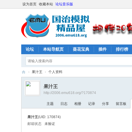
设为首页
收藏本站
论坛音乐版
论坛
本站导航页
葵花宝典
插件
排行榜
›
果汁王
›
个人资料
E
果汁王
M
http://2006.emu618.org/?170874
U
主题
日志
相册
记录
分享
留言板
61
8
果汁王
(UID: 170874)
社
邮箱状态
未验证
区