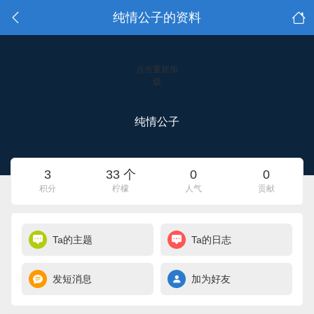
纯情公子的资料
点击重新加
载
纯情公子
3
33 个
0
0
积分
柠檬
人气
贡献
Ta的主题
Ta的日志
发短消息
加为好友