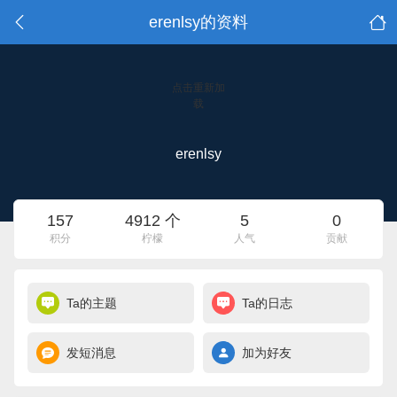
erenlsy的资料
点击重新加
载
erenlsy
157
4912 个
5
0
积分
柠檬
人气
贡献
Ta的主题
Ta的日志
发短消息
加为好友