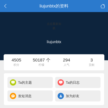
liujunbtx的资料
点击重新加
载
liujunbtx
4505
50187 个
294
3
积分
柠檬
人气
贡献
Ta的主题
Ta的日志
发短消息
加为好友