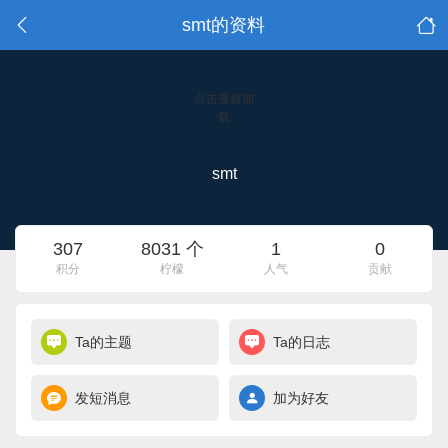
smt的资料
点击重新加
载
smt
307
8031 个
1
0
积分
柠檬
人气
贡献
Ta的主题
Ta的日志
发短消息
加为好友