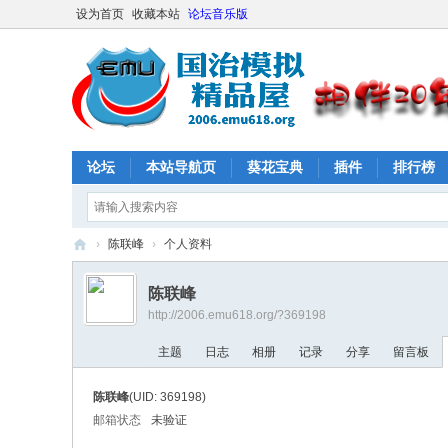
设为首页
收藏本站
论坛音乐版
论坛
本站导航页
葵花宝典
插件
排行榜
›
陈联峰
›
个人资料
E
陈联峰
M
http://2006.emu618.org/?369198
U
主题
日志
相册
记录
分享
留言板
61
8
陈联峰
(UID: 369198)
社
邮箱状态
未验证
区