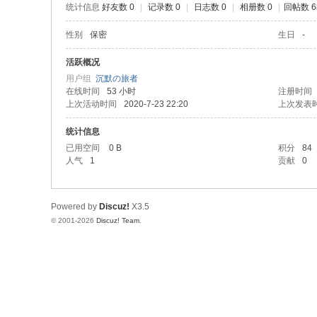
统计信息
好友数 0
|
记录数 0
|
日志数 0
|
相册数 0
|
回帖数 6
性别
保密
生日
-
活跃概况
用户组
沉默の旅者
在线时间
53 小时
注册时间
上次活动时间
2020-7-23 22:20
上次发表
统计信息
已用空间
0 B
积分
84
人气
1
贡献
0
Powered by
Discuz!
X3.5
© 2001-2026
Discuz! Team
.