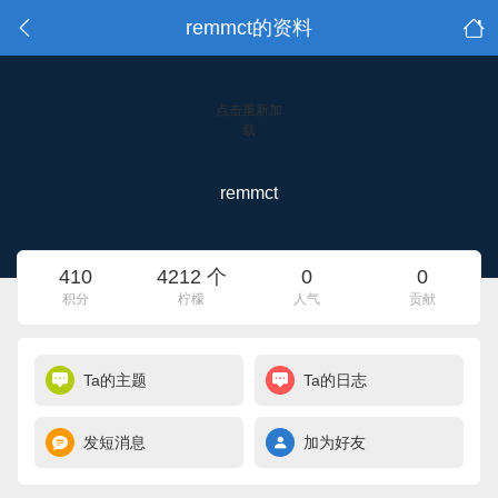
remmct的资料
点击重新加
载
remmct
410
4212 个
0
0
积分
柠檬
人气
贡献
Ta的主题
Ta的日志
发短消息
加为好友