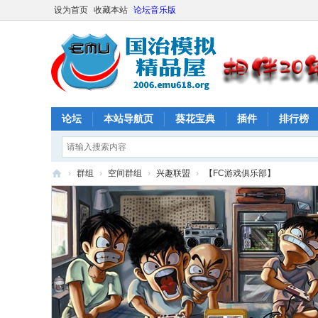
设为首页
收藏本站
论坛音乐版
论坛
本站导航页
葵花宝典
插件
排行榜
›
群组
›
空间群组
›
兴趣联盟
›
【FC游戏俱乐部】
E
M
U
61
8
社
区