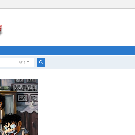
帖子
搜
索