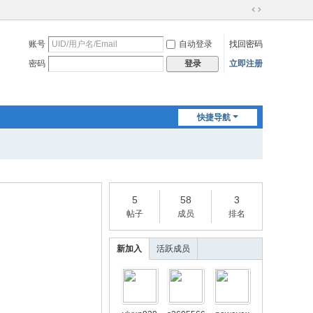
切
换
账号
自动登录
找回密码
到
宽
密码
立即注册
登录
版
快捷导航
5
58
3
帖子
成员
排名
新加入
活跃成员