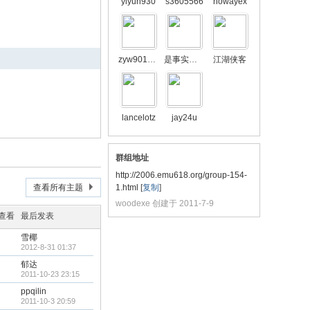
yiyun930
s3605566
nowayex
zyw901006
是事实上试试
江湖侠客
lancelotz
jay24u
群组地址
http://2006.emu618.org/group-154-
查看所有主题
1.html
[
复制
]
woodexe 创建于 2011-7-9
/查看
最后发表
雪椰
2012-8-31 01:37
郁达
2011-10-23 23:15
ppqilin
2011-10-3 20:59