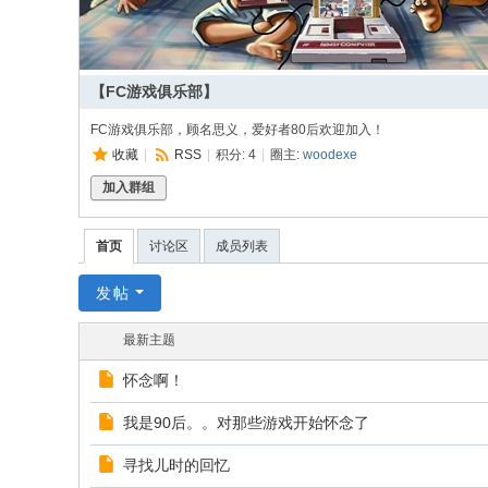
【FC游戏俱乐部】
FC游戏俱乐部，顾名思义，爱好者80后欢迎加入！
收藏
|
RSS
|
积分: 4
|
圈主:
woodexe
加入群组
首页
讨论区
成员列表
发帖
最新主题
怀念啊！
我是90后。。对那些游戏开始怀念了
寻找儿时的回忆