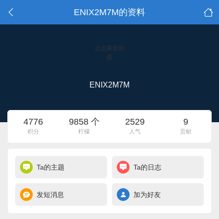
ENIX2M7M的资料
点击重新加
载
ENIX2M7M
4776
9858 个
2529
9
积分
柠檬
人气
贡献
Ta的主题
Ta的日志
发短消息
加为好友