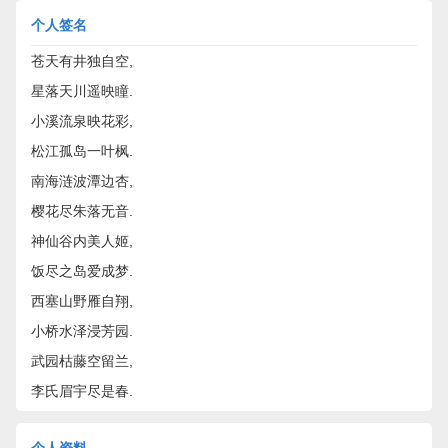
个人签名
苍天有井独自空,
星落天川遥映瞳.
小溪流泉映花彩,
松江孤岛一叶枫.
南海涟波潭边杏,
樱花尽朱落无音.
神仙谷内美人姬,
饭尽之岛爱成梦.
西塞山野雁自翔,
小桥水泽浸芳园.
武园枯藤空留兰,
李氏眉宇尽是春.