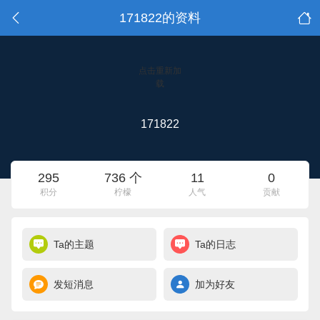
171822的资料
点击重新加
载
171822
295
736 个
11
0
积分
柠檬
人气
贡献
Ta的主题
Ta的日志
发短消息
加为好友