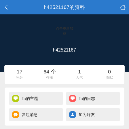
h42521167的资料
点击重新加
载
h42521167
17
64 个
1
0
积分
柠檬
人气
贡献
Ta的主题
Ta的日志
发短消息
加为好友