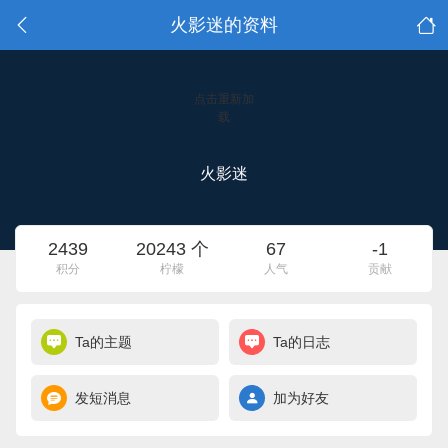
火影迷的资料
点击重新加
载
火影迷
2439
20243 个
67
-1
积分
柠檬
人气
贡献
Ta的主题
Ta的日志
发短消息
加为好友