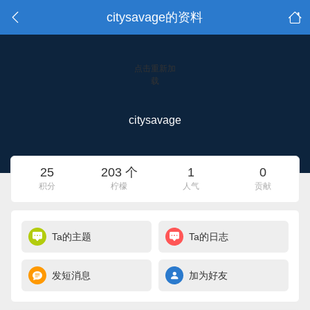
citysavage的资料
点击重新加
载
citysavage
25
203 个
1
0
积分
柠檬
人气
贡献
Ta的主题
Ta的日志
发短消息
加为好友