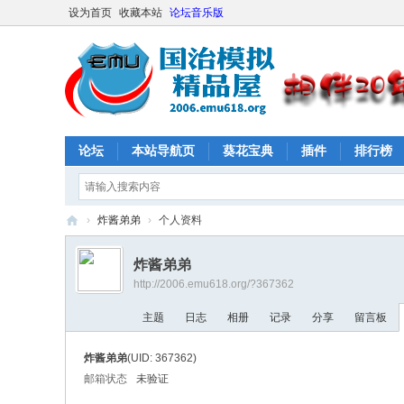
设为首页
收藏本站
论坛音乐版
论坛
本站导航页
葵花宝典
插件
排行榜
›
炸酱弟弟
›
个人资料
E
炸酱弟弟
M
http://2006.emu618.org/?367362
U
主题
日志
相册
记录
分享
留言板
61
8
炸酱弟弟
(UID: 367362)
社
邮箱状态
未验证
区