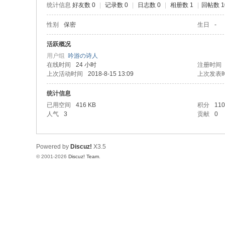
统计信息
好友数 0
|
记录数 0
|
日志数 0
|
相册数 1
|
回帖数 1
性别
保密
生日
-
活跃概况
用户组
吟游の诗人
在线时间
24 小时
注册时间
上次活动时间
2018-8-15 13:09
上次发表
统计信息
已用空间
416 KB
积分
110
人气
3
贡献
0
Powered by
Discuz!
X3.5
© 2001-2026
Discuz! Team
.