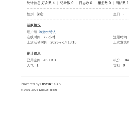
统计信息
好友数 4
|
记录数 0
|
日志数 0
|
相册数 0
|
回帖数 1
性别
保密
生日
-
活跃概况
用户组
吟游の诗人
在线时间
72 小时
注册时间
上次活动时间
2023-7-14 18:18
上次发表
统计信息
已用空间
45.7 KB
积分
184
人气
1
贡献
0
Powered by
Discuz!
X3.5
© 2001-2026
Discuz! Team
.