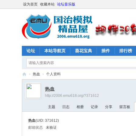
设为首页
收藏本站
论坛音乐版
论坛
本站导航页
葵花宝典
插件
排行榜
›
热血
›
个人资料
E
热血
M
http://2006.emu618.org/?371612
U
主题
日志
相册
记录
分享
留言板
61
8
热血
(UID: 371612)
社
邮箱状态
未验证
区