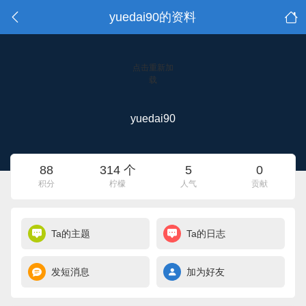
yuedai90的资料
点击重新加
载
yuedai90
88
314 个
5
0
积分
柠檬
人气
贡献
Ta的主题
Ta的日志
发短消息
加为好友