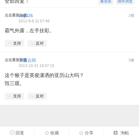
全部回复
看全部
倒序浏览
2
点击重新加载
zsg026
2楼
2012-9-8 11:07:48
霸气外露，左手挂彩。
支持
反对
点击重新加载
天迹云间
3楼
2013-10-31 18:07:15
这个猴子是英俊潇洒的亚历山大吗？
毁三观。
支持
反对
回复
收藏
分享
淘帖