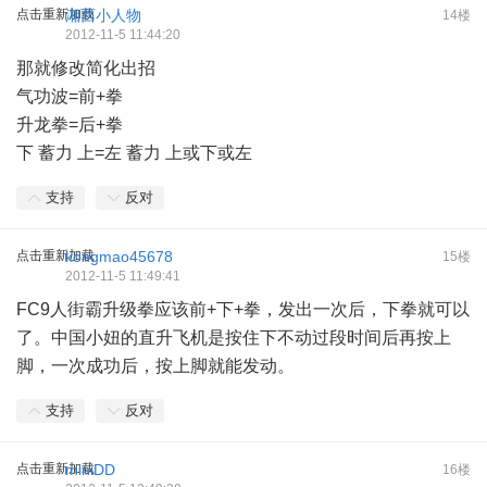
点击重新加载
湘西小人物
14楼
2012-11-5 11:44:20
那就修改简化出招
气功波=前+拳
升龙拳=后+拳
下 蓄力 上=左 蓄力 上或下或左
支持
反对
点击重新加载
kongmao45678
15楼
2012-11-5 11:49:41
FC9人街霸升级拳应该前+下+拳，发出一次后，下拳就可以
了。中国小妞的直升飞机是按住下不动过段时间后再按上
脚，一次成功后，按上脚就能发动。
支持
反对
点击重新加载
miniDD
16楼