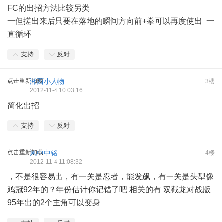
FC的出招方法比较另类
一但搓出来后只要在落地的瞬间方向前+拳可以再度使出 一
直循环
支持
反对
点击重新加载
湘西小人物
3楼
2012-11-4 10:03:16
简化出招
支持
反对
点击重新加载
风中中铭
4楼
2012-11-4 11:08:32
，不是很容易出，有一关是忍者，能发飙，有一关是头型像
鸡冠92年的？年份估计你记错了吧 相关的有 双截龙对战版
95年出的2个主角可以变身