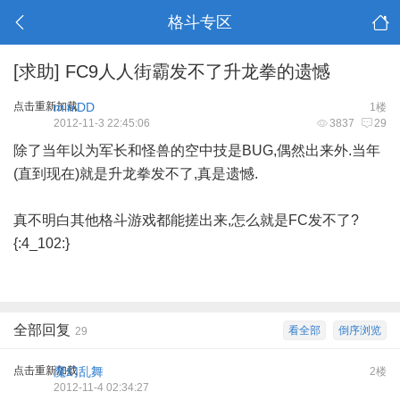
格斗专区
[求助]
FC9人人街霸发不了升龙拳的遗憾
点击重新加载
miniDD
1楼
2012-11-3 22:45:06
3837
29
除了当年以为军长和怪兽的空中技是BUG,偶然出来外.当年
(直到现在)就是升龙拳发不了,真是遗憾.
真不明白其他格斗游戏都能搓出来,怎么就是FC发不了?
{:4_102:}
全部回复
看全部
倒序浏览
29
点击重新加载
魔幻乱舞
2楼
2012-11-4 02:34:27