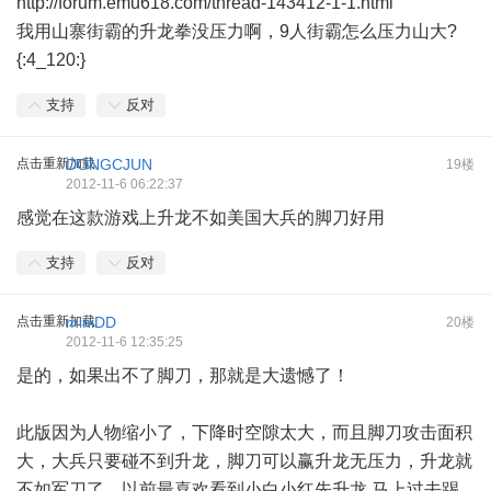
http://forum.emu618.com/thread-143412-1-1.html
我用山寨街霸的升龙拳没压力啊，9人街霸怎么压力山大?
{:4_120:}
支持
反对
点击重新加载
DONGCJUN
19楼
2012-11-6 06:22:37
感觉在这款游戏上升龙不如美国大兵的脚刀好用
支持
反对
点击重新加载
miniDD
20楼
2012-11-6 12:35:25
是的，如果出不了脚刀，那就是大遗憾了！
此版因为人物缩小了，下降时空隙太大，而且脚刀攻击面积
大，大兵只要碰不到升龙，脚刀可以赢升龙无压力，升龙就
不如军刀了。以前最喜欢看到小白小红先升龙,马上过去踢