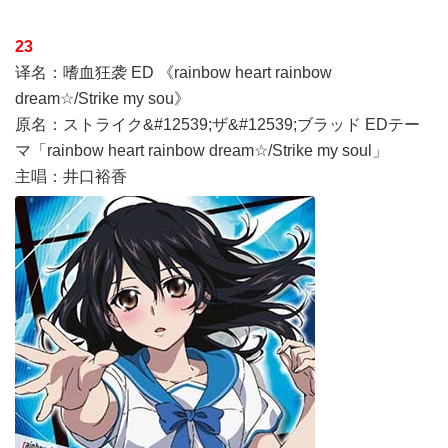
23
译名：嗜血狂袭 ED 《rainbow heart rainbow
dream☆/Strike my sou》
原名：ストライク&#12539;ザ&#12539;ブラッド EDテー
マ「rainbow heart rainbow dream☆/Strike my soul」
主唱：井口裕香