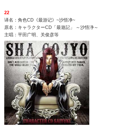
22
译名：角色CD《最游记》~沙悟净~
原名：キャラクターCD「最遊記」 ～沙悟浄～
主唱：平田广明、关俊彦等