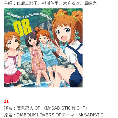
主唱：仁后真耶子、稻川英里、木户衣吹、原嶋光
11
译名：魔鬼恋人 OP 《Mr.SADISTIC NIGHT》
原名：DIABOLIK LOVERS OPテーマ「Mr.SADISTIC