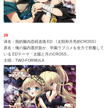
29
译名：我的脑内恋碍选项 ED 《太阳和月亮的CROSS》
原名：俺の脳内選択肢が、学園ラブコメを全力で邪魔して
いる EDテーマ「太陽と月のCROSS」
主唱：TWO-FORMULA