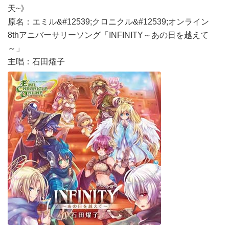
天~》
原名：エミル&#12539;クロニクル&#12539;オンライン
8thアニバーサリーソング「INFINITY～あの日を越えて
～」
主唱：石田燿子