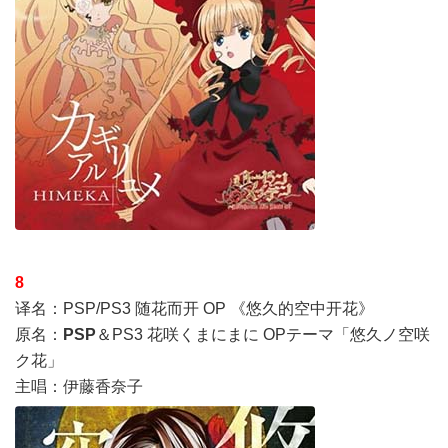
8
译名：PSP/PS3 随花而开 OP 《悠久的空中开花》
原名：
PSP
＆PS3 花咲くまにまに OPテーマ「悠久ノ空咲
ク花」
主唱：伊藤香奈子