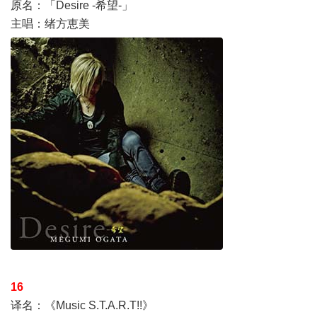
原名：「Desire -希望-」
主唱：绪方恵美
16
译名：《Music S.T.A.R.T!!》