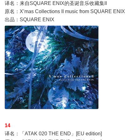
译名：来自SQUARE ENIX的圣诞音乐收藏集II
原名：X’mas Collections II music from SQUARE ENIX
出品：SQUARE ENIX
14
译名：「ATAK 020 THE END」[EU edition]