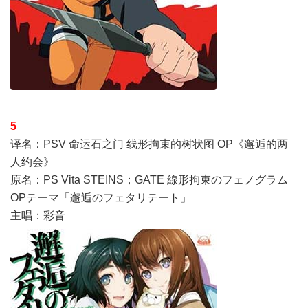
5
译名：PSV 命运石之门 线形拘束的树状图 OP《邂逅的两
人约会》
原名：PS Vita STEINS；GATE 線形拘束のフェノグラム
OPテーマ「邂逅のフェタリテート」
主唱：彩音