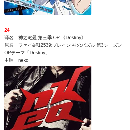
24
译名：神之谜题 第三季 OP 《Destiny》
原名：ファイ&#12539;ブレイン 神のパズル 第3シーズン
OPテーマ「Destiny」
主唱：neko