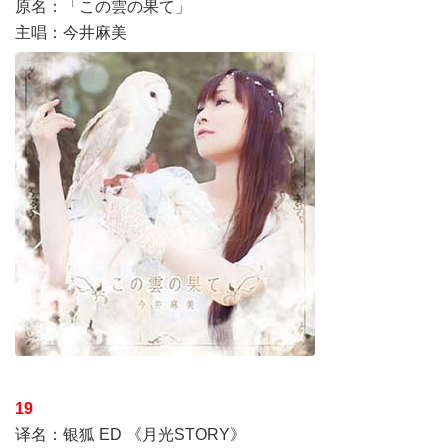
原名：「この雲の果て」
主唱：今井麻美
19
译名：银狐 ED 《月光STORY》