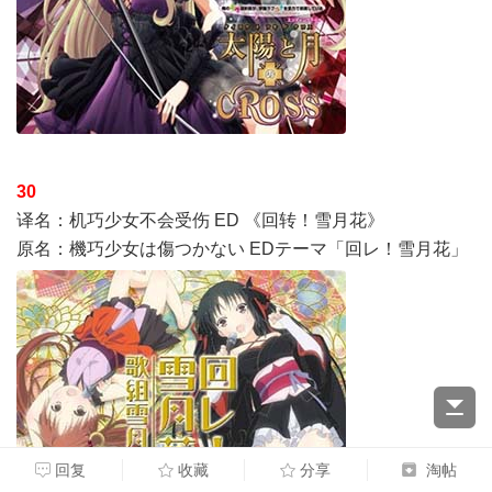
30
译名：机巧少女不会受伤 ED 《回转！雪月花》
原名：機巧少女は傷つかない EDテーマ「回レ！雪月花」
回复
收藏
分享
淘帖