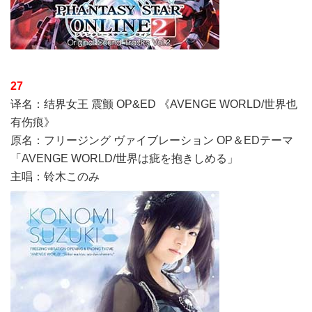
27
译名：结界女王 震颤 OP&ED 《AVENGE WORLD/世界也
有伤痕》
原名：フリージング ヴァイブレーション OP＆EDテーマ
「AVENGE WORLD/世界は疵を抱きしめる」
主唱：铃木このみ