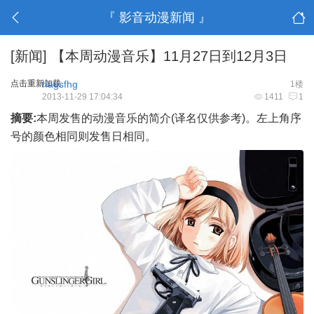
『 影音动漫新闻 』
[新闻]
【本周动漫音乐】11月27日到12月3日
点击重新加载
hagsfhg
1楼
2013-11-29 17:04:34
1411
1
摘要:
本周发售的动漫音乐的简介(译名仅供参考)。左上角序
号的颜色相同则发售日相同。