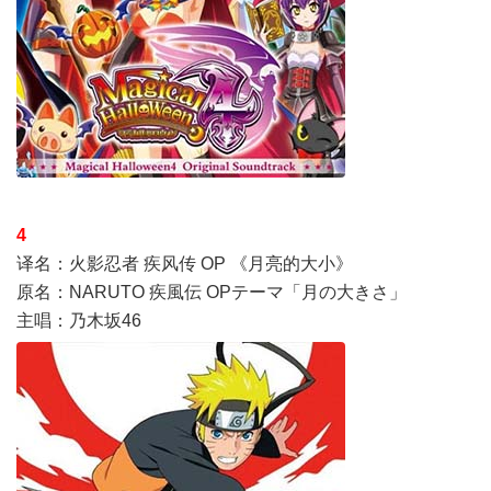
4
译名：火影忍者 疾风传 OP 《月亮的大小》
原名：NARUTO 疾風伝 OPテーマ「月の大きさ」
主唱：乃木坂46