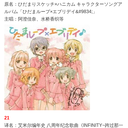
原名：ひだまりスケッチ×ハニカム キャラクターソングア
ルバム「ひだまループ×エブリデイ&#9834;」
主唱：阿澄佳奈、水桥香织等
21
译名：艾米尔编年史 八周年纪念歌曲《INFINITY~跨过那一