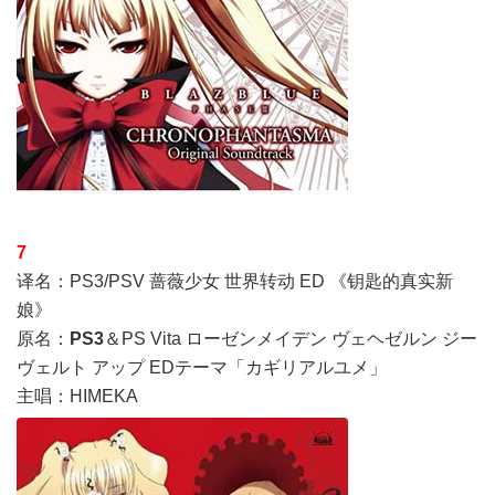
7
译名：PS3/PSV 蔷薇少女 世界转动 ED 《钥匙的真实新
娘》
原名：
PS3
＆PS Vita ローゼンメイデン ヴェヘゼルン ジー
ヴェルト アップ EDテーマ「カギリアルユメ」
主唱：HIMEKA