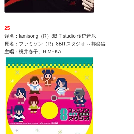
25
译名：famisong（R）8BIT studio 传统音乐
原名：ファミソン（R）8BITスタジオ ～邦楽編
主唱：桃井春子、HIMEKA