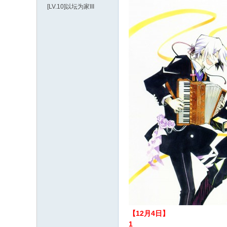
[LV.10]以坛为家III
【12月4日】
1