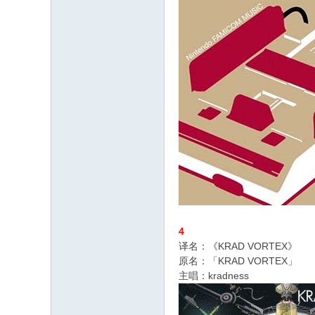
4
译名：《KRAD VORTEX》
原名：「KRAD VORTEX」
主唱：kradness