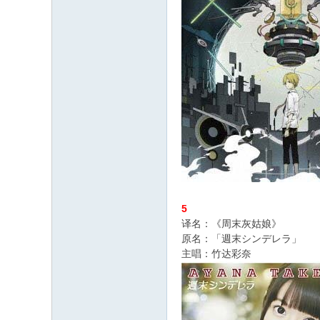
5
译名：《周末灰姑娘》
原名：「週末シンデレラ」
主唱：竹达彩奈