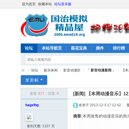
设为首页
收藏本站
论坛音乐版
论坛
本站导航页
葵花宝典
插件
排行榜
»
论坛
›
娱乐休闲
›
影音动漫区
›
『
影音动漫新闻
』
›
【本
E
发新帖
M
[新闻]
【本周动漫音乐】12
查看:
877
|
回复:
0
U
61
hagsfhg
发表于 2013-12-3 17:12:42
|
8
摘要:
本周发售的动漫音乐的简
社
签到天数: 1107 天
区