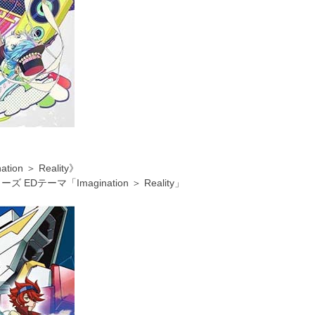
on ＞ Reality》
テーマ「Imagination ＞ Reality」