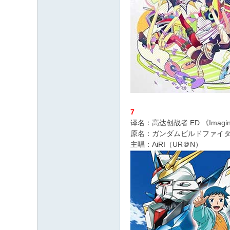
7
译名：高达创战者 ED 《Imaginati
原名：ガンダムビルドファイターズ ED
主唱：AiRI（UR＠N）