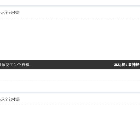
显示全部楼层
看病花了 1 个 柠檬.
幸运榜 / 衰神榜
显示全部楼层