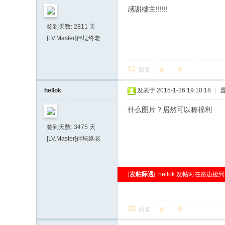
感謝樓主!!!!!!
签到天数: 2811 天
[LV.Master]伴坛终老
回复
hellok
发表于 2015-1-26 19:10:18
|
什么图片？居然可以称福利
签到天数: 3475 天
[LV.Master]伴坛终老
[
发帖际遇
]: hellok 发帖时在路边
回复