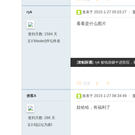
ryk
发表于 2015-1-27 05:03:27
|
看看是什么图片
签到天数: 1584 天
[LV.Master]伴坛终老
[
发帖际遇
]: ryk 被钱袋砸中进医院，
回复
侠客A
发表于 2015-1-27 08:34:49
|
娃哈哈，有福利了
签到天数: 286 天
[LV.8]以坛为家I