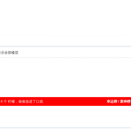
显示全部楼层
捡到 4 个 柠檬，偷偷放进了口袋.
幸运榜 / 衰神榜