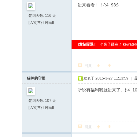
进来看看！！{:4_93:}
签到天数: 116 天
[LV.6]常住居民II
[
发帖际遇
]: 一个袋子砸在了 kewater
回复
猫咪的守候
发表于 2015-3-27 11:13:59
|
听说有福利我就进来了。{:4_109
签到天数: 107 天
[LV.6]常住居民II
回复