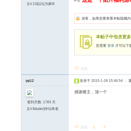
这是一个图片福利游
PS:
[LV.10]以坛为家III
游客，如果您要查看本帖隐藏内
本帖子中包含更多
您需要
登录
才可以下
回复
pp12
发表于 2015-1-26 15:46:54
|
感谢楼主，顶一个
签到天数: 1783 天
[LV.Master]伴坛终老
回复