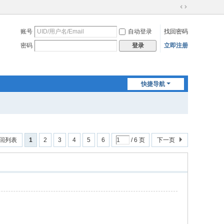
切
换
账号
自动登录
找回密码
到
宽
密码
立即注册
登录
版
快捷导航
回列表
1
2
3
4
5
6
/ 6 页
下一页