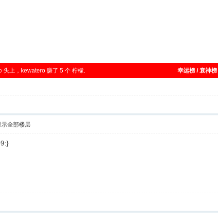
o 头上，kewatero 赚了 5 个 柠檬.
幸运榜 / 衰神榜
显示全部楼层
:}