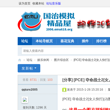
设为首页
收藏本站
论坛音乐版
论坛
本站导航页
葵花宝典
插件
排行榜
»
论坛
›
娱乐休闲
›
图片综合区
›
[PCE] 夺命战士2[女人快打]
E
发新帖
M
[分享]
[PCE] 夺命战士2[
查看:
8731
|
回复:
103
U
61
qqture2005
发表于 2015-1-26 15:20:16
|
8
[PCE] 夺命战士2[女人快打](
社
签到天数: 1296 天
区