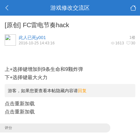
游戏修改交流区
[原创]
FC雷电节奏hack
此人已死y001
1楼
2016-10-25 14:43:16
1613
30
4 w# A+ U- {& K/ Q! q: X
上+选择键增加到9条生命和9颗炸弹
下+选择键最大火力
游客，如果您要查看本帖隐藏内容请
回复
点击重新加载
点击重新加载
评分