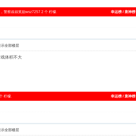
路，警察叔叔奖励wsz7257 2 个 柠檬.
幸运榜 / 衰神榜
显示全部楼层
游戏体积不大
 个 柠檬.
幸运榜 / 衰神榜
显示全部楼层