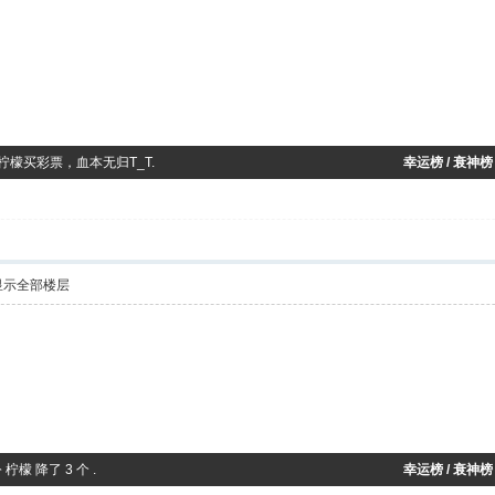
19 个 柠檬买彩票，血本无归T_T.
幸运榜 / 衰神榜
显示全部楼层
柠檬 降了 3 个 .
幸运榜 / 衰神榜