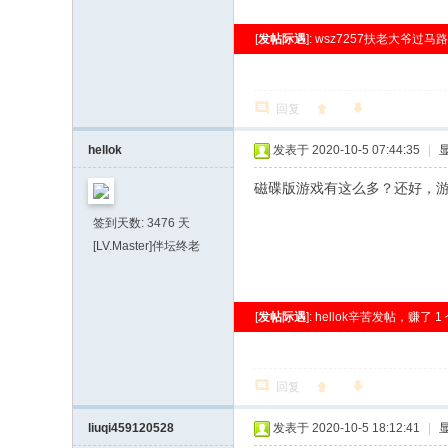
[
发帖际遇
]: wsz7257扶老大爷过马
回复
hellok
发表于 2020-10-5 07:44:35
|
磁碟版游戏有这么多？还好，
签到天数: 3476 天
[LV.Master]伴坛终老
[
发帖际遇
]: hellok辛苦发帖，赚了 1
回复
liuqi459120528
发表于 2020-10-5 18:12:41
|