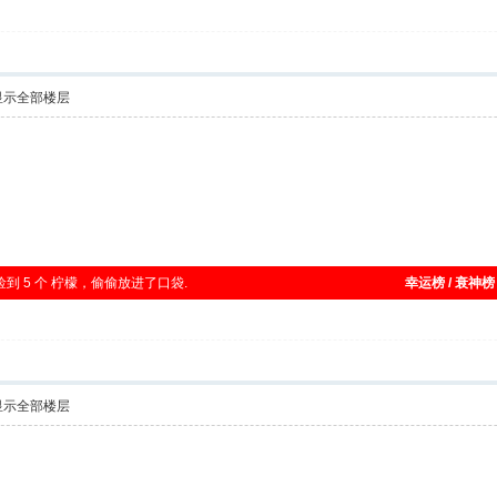
显示全部楼层
在路边捡到 5 个 柠檬，偷偷放进了口袋.
幸运榜 / 衰神榜
显示全部楼层