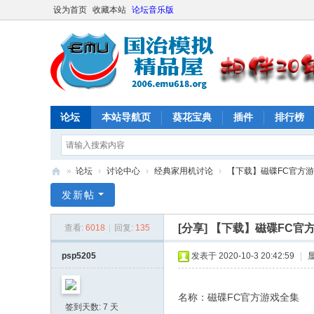
设为首页
收藏本站
论坛音乐版
论坛
本站导航页
葵花宝典
插件
排行榜
»
论坛
›
讨论中心
›
经典家用机讨论
›
【下载】磁碟FC官方游戏全
E
发新帖
M
[分享]
【下载】磁碟FC官方游
查看:
6018
|
回复:
135
U
61
psp5205
发表于 2020-10-3 20:42:59
|
8
社
名称：磁碟FC官方游戏全集
签到天数: 7 天
区