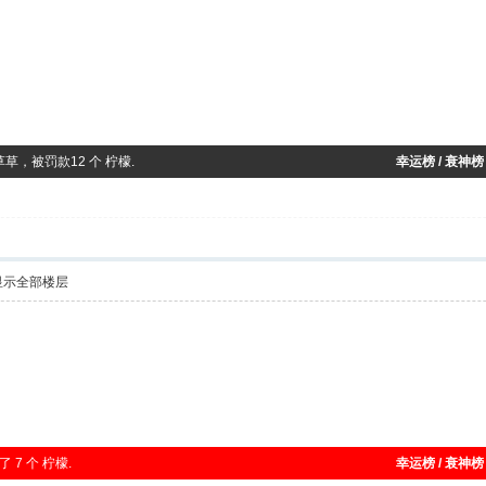
花花草草，被罚款12 个 柠檬.
幸运榜 / 衰神榜
显示全部楼层
了 7 个 柠檬.
幸运榜 / 衰神榜