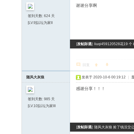
谢谢分享啊
签到天数: 624 天
[LV.9]以坛为家II
[
发帖际遇
]: liuqi459120528花
回复
随风大灰狼
发表于 2020-10-6 00:19:12
|
感谢分享！！！
签到天数: 985 天
[LV.10]以坛为家III
[
发帖际遇
]: 随风大灰狼 捡了钱没交公 