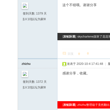
这个不错哦。谢谢分享
签到天数: 1379 天
[LV.10]以坛为家III
[
发帖际遇
]: skycharlene踩坏了
回复
zhizhu
发表于 2020-10-4 17:41:48
|
感谢分享，收藏。
签到天数: 1372 天
[LV.10]以坛为家III
[
发帖际遇
]: zhizhu整理箱子竟然翻出