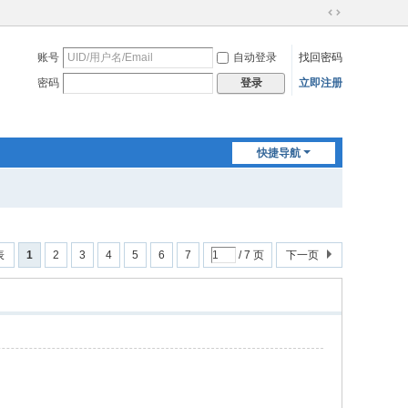
切
换
账号
自动登录
找回密码
到
宽
密码
立即注册
登录
版
快捷导航
表
1
2
3
4
5
6
7
/ 7 页
下一页