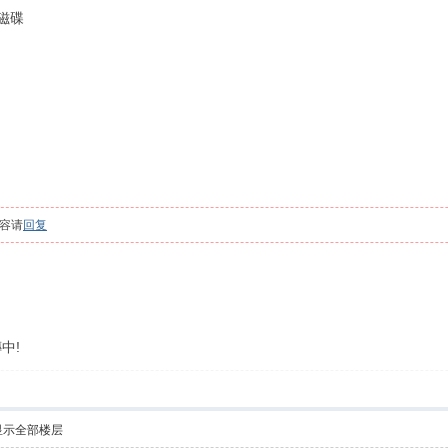
个磁碟
容请
回复
中!
显示全部楼层