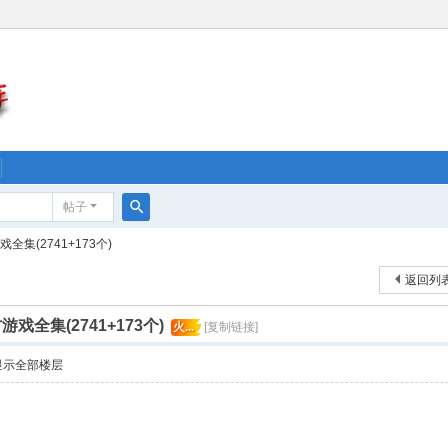
帖子
搜
集(2741+173个)
索
返回列
戏全集(2741+173个)
火...
[复制链接]
显示全部楼层