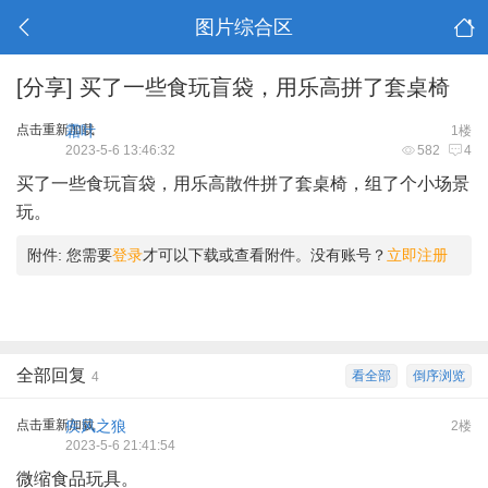
图片综合区
[分享]
买了一些食玩盲袋，用乐高拼了套桌椅
点击重新加载
霜叶
1楼
2023-5-6 13:46:32
582
4
买了一些食玩盲袋，用乐高散件拼了套桌椅，组了个小场景
玩。
附件:
您需要
登录
才可以下载或查看附件。没有账号？
立即注册
全部回复
看全部
倒序浏览
4
点击重新加载
疾风之狼
2楼
2023-5-6 21:41:54
微缩食品玩具。