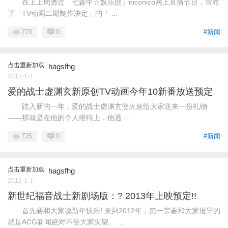
在上上周透过「七森中☆娱乐部」niconico网上直播节目，宣布
了「TV动画二期制作决定」的「 ...
770
0
#新闻
点击重新加载
hagsfhg
2012-1-1
爱的战士虚渊玄新原创TV动画今年10新番放送预定
踏入新的一年，爱的战士虚渊玄便火速给大家送来一份礼物
——那就是在他的个人维特上，他透 ...
725
0
#新闻
点击重新加载
hagsfhg
2012-1-1
新世纪福音战士新剧场版：? 2013年上映预定!!
首先要和大家说新年快乐! 来到2012年，第一宗要和大家报导的
就是ACG新闻絶对不使大家失望。 ...