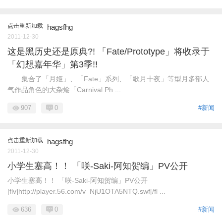
点击重新加载
hagsfhg
2011-12-30
这是黑历史还是原典?! 「Fate/Prototype」将收录于
「幻想嘉年华」第3季!!
集合了「月姬」、「Fate」系列、「歌月十夜」等型月多部人
气作品角色的大杂烩「Carnival Ph ...
907
0
#新闻
点击重新加载
hagsfhg
2011-12-30
小学生塞高！！ 「咲-Saki-阿知贺编」PV公开
小学生塞高！！ 「咲-Saki-阿知贺编」PV公开
[flv]http://player.56.com/v_NjU1OTA5NTQ.swf[/fl ...
636
0
#新闻