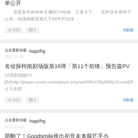
单公开
早前宣布由NHK主播的TV动画「王者天下」，其声优名单终于
公布。由漫画家原泰久于06年开始连 ...
908
0
#新闻
点击重新加载
hagsfhg
2011-11-26
名侦探柯南剧场版第16弹「第11个前锋」预告篇PV
16弹剧场版PV
[flv]http://player.youku.com/player.php/sid/XMzI2MjA5Mjc2/v.swf[/fl
v] 日本的 ...
924
1
#新闻
点击重新加载
hagsfhg
2011-11-25
萌翻了！Goodsmile推出初音未来颜艺手办