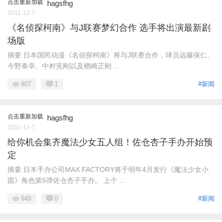
点击重新加载
hagsfhg
2011-12-7
《名侦探柯南》与J联赛梦幻合作 选手将出演最新剧
场版
摘要:日本国民动漫《名侦探柯南》将与J联赛合作，球员远藤保仁、
今野泰幸、中村宪刚以及楢崎正刚 ...
907
1
#新闻
点击重新加载
hagsfhg
2011-12-7
给你机会集齐魔法少女五人组！佐仓杏子手办开始预
定
摘要:日本手办公司MAX FACTORY将于明年4月发行《魔法少女小
圆》角色第5弹佐仓杏子手办。 上个 ...
949
0
#新闻