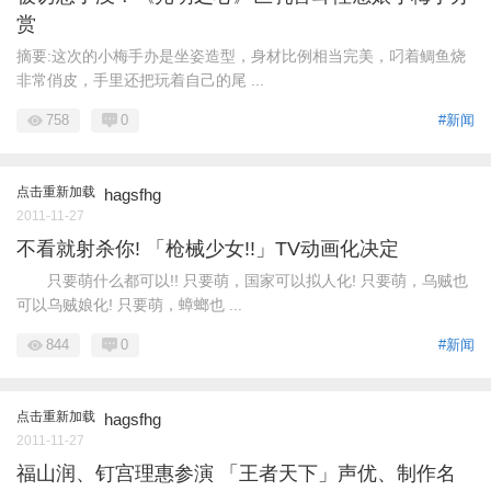
赏
摘要:这次的小梅手办是坐姿造型，身材比例相当完美，叼着鲷鱼烧
非常俏皮，手里还把玩着自己的尾 ...
758
0
#新闻
点击重新加载
hagsfhg
2011-11-27
不看就射杀你! 「枪械少女!!」TV动画化决定
只要萌什么都可以!! 只要萌，国家可以拟人化! 只要萌，乌贼也
可以乌贼娘化! 只要萌，蟑螂也 ...
844
0
#新闻
点击重新加载
hagsfhg
2011-11-27
福山润、钉宫理惠参演 「王者天下」声优、制作名