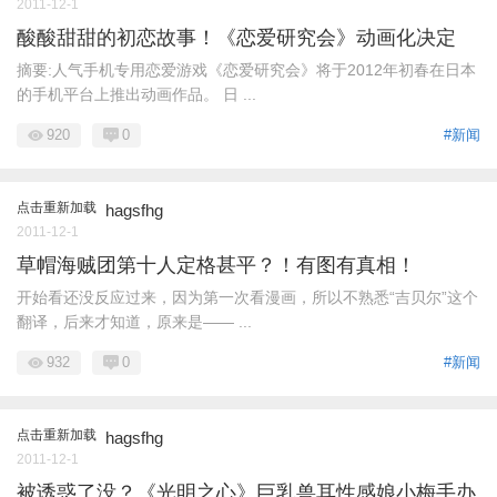
2011-12-1
酸酸甜甜的初恋故事！《恋爱研究会》动画化决定
摘要:人气手机专用恋爱游戏《恋爱研究会》将于2012年初春在日本
的手机平台上推出动画作品。 日 ...
920
0
#新闻
点击重新加载
hagsfhg
2011-12-1
草帽海贼团第十人定格甚平？！有图有真相！
开始看还没反应过来，因为第一次看漫画，所以不熟悉“吉贝尔”这个
翻译，后来才知道，原来是—— ...
932
0
#新闻
点击重新加载
hagsfhg
2011-12-1
被诱惑了没？《光明之心》巨乳兽耳性感娘小梅手办