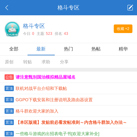
格斗专区
格斗专区
收藏
+2
今日:
0
主题:
523
排名:
43
全部
最新
热门
热帖
精华
原创
转贴
求助
分享
请注意甄别国治模拟精品屋域名
公告
联机对战平台介绍和下载帖
置顶
GGPO下载安装和注册说明及路由器设置
置顶
格斗群欢迎大家的加入
置顶
【本区版规】发贴前必看发帖准则～内含格斗群加入办法～
置顶
一些格斗游戏的出招表电子书[欢迎大家补全]
置顶