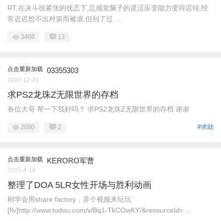
RT,在决斗很紧张的状态下,总感觉脑子的灵活应变能力变得迟钝,经
常迟迟想不出对策而被虐,但到了过 ...
3468
13
点击重新加载
03355303
2010-12-31
求PS2龙珠Z无限世界的存档
各位大哥 帮一下我好吗？ 求PS2龙珠Z无限世界的存档 谢谢
2080
2
#求助
点击重新加载
KERORO军曹
2015-4-18
整理了DOA 5LR女性开场与胜利动画
刚学会用share factory，弄个视频来玩玩
[flv]http://www.tudou.com/v/Bq1-TkCOwKY/&resourceId= ...