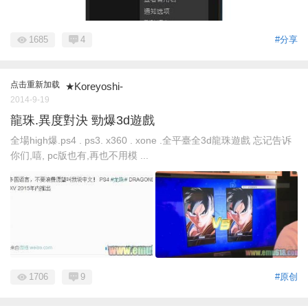
1685
4
#分享
点击重新加载
★Koreyoshi-
2014-9-19
龍珠.異度對決 勁爆3d遊戲
全場high爆.ps4 . ps3. x360 . xone .全平臺全3d龍珠遊戲 忘记告诉
你们,嘻, pc版也有,再也不用模 ...
1706
9
#原创