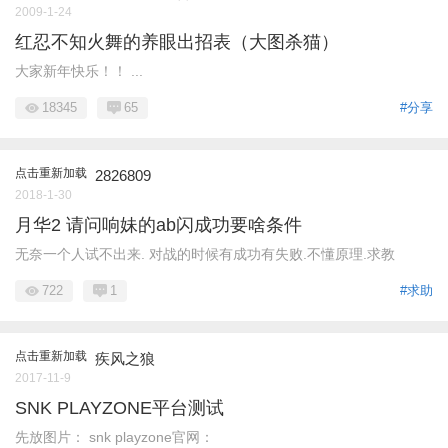
2009-1-24
红忍不知火舞的养眼出招表（大图杀猫）
大家新年快乐！！ ...
18345
65
#分享
点击重新加载
2826809
2018-1-30
月华2 请问响妹的ab闪成功要啥条件
无奈一个人试不出来. 对战的时候有成功有失败.不懂原理.求教
722
1
#求助
点击重新加载
疾风之狼
2017-11-9
SNK PLAYZONE平台测试
先放图片： snk playzone官网：