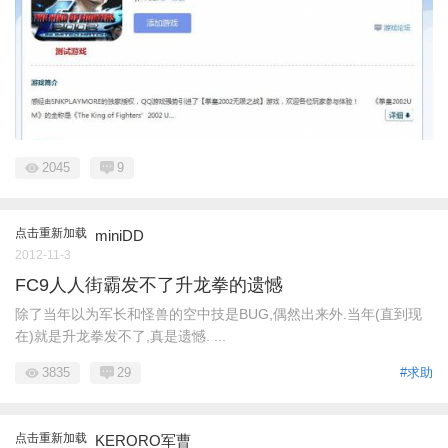
2045
9
点击重新加载
miniDD
2012-11-3
FC9人人街霸发不了升龙拳的遗憾
除了当年以为军长和怪兽的空中技是BUG,偶然出来外.当年(直到现
在)就是升龙拳发不了,真是遗憾. ...
3835
29
#求助
点击重新加载
KERORO军曹